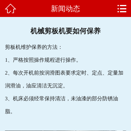


新闻动态
网站首页

公司简介
机械剪板机要如何保养
产品中心
剪板机维护保养的方法：
新闻动态
1、严格按照操作规程进行操作。
客户案例
2、每次开机前按润滑图表要求定时、定点、定量加
企业文化
润滑油，油应清洁无沉淀。
售后服务
3、机床必须经常保持清洁，未油漆的部分防锈油
脂。
联系我们