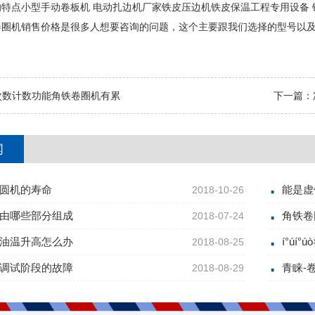
特点小型手动卷板机 电动扎边机厂家铁皮压边机铁皮保温工程专用设备
卷圈机销售价格是很多人想要咨询的问题，这个主要跟我们选择的型号以
次数计数功能角铁卷圈机有累
下一篇：
闻
圆机的寿命
能是虚
2018-10-26
由哪些部分组成
角铁卷
2018-07-24
油温升高怎么办
í°úí°
2018-08-25
调试阶段的故障
青睐-
2018-08-29