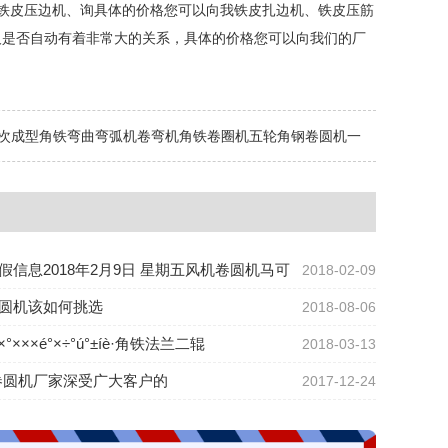
 铁皮压边机、询具体的价格您可以向我铁皮扎边机、铁皮压筋
及是否自动有着非常大的关系，具体的价格您可以向我们的厂
次成型角铁弯曲弯弧机卷弯机角铁卷圈机五轮角钢卷圆机一
假信息2018年2月9日 星期五风机卷圆机马可
2018-02-09
圆机该如何挑选
2018-08-06
úò×°×××é°×÷°ú°±íè·角铁法兰二辊
2018-03-13
卷圆机厂家深受广大客户的
2017-12-24