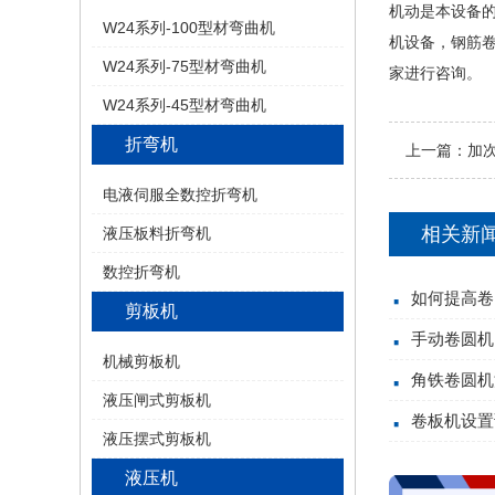
机动是本设备的
W24系列-100型材弯曲机
机设备，钢筋
W24系列-75型材弯曲机
家进行咨询。
W24系列-45型材弯曲机
折弯机
上一篇：
加
电液伺服全数控折弯机
相关新
液压板料折弯机
数控折弯机
如何提高卷
剪板机
手动卷圆机
机械剪板机
角铁卷圆机
液压闸式剪板机
卷板机设置
液压摆式剪板机
液压机