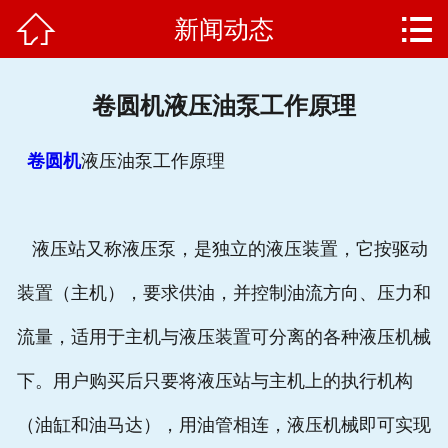


新闻动态
网站首页

公司简介
卷圆机液压油泵工作原理
产品中心
卷圆机
液压油泵工作原理
新闻动态
客户案例
液压站又称液压泵，是独立的液压装置，它按驱动
企业文化
装置（主机），要求供油，并控制油流方向、压力和
售后服务
流量，适用于主机与液压装置可分离的各种液压机械
下。用户购买后只要将液压站与主机上的执行机构
联系我们
（油缸和油马达），用油管相连，液压机械即可实现