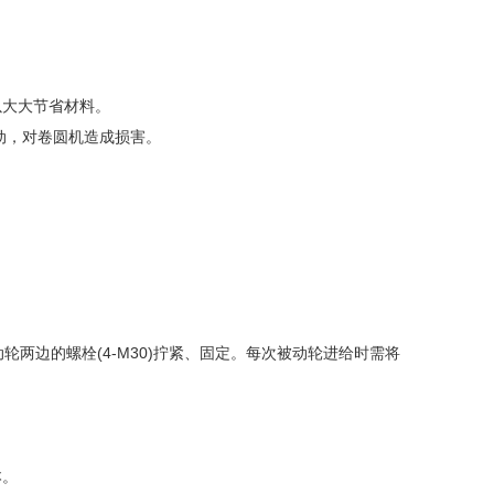
大大节省材料。
动，对卷圆机造成损害。
两边的螺栓(4-M30)拧紧、固定。每次被动轮进给时需将
本。