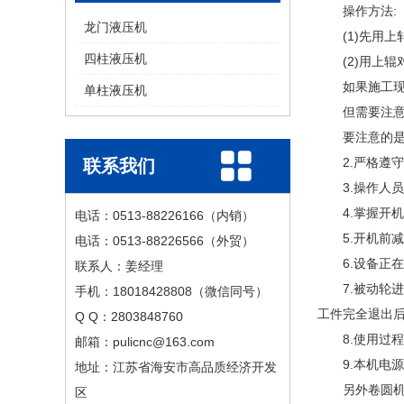
操作方法:
龙门液压机
(1)先用上
四柱液压机
(2)用上辊
如果施工现场
单柱液压机
但需要注意：
要注意的是1
2.严格遵守
联系我们
3.操作人员
4.掌握开机
电话：0513-88226166（内销）
5.开机前减
电话：0513-88226566（外贸）
6.设备正在
联系人：姜经理
7.被动轮进给
手机：18018428808（微信同号）
工件完全退出
Q Q：2803848760
8.使用过程
邮箱：pulicnc@163.com
9.本机电源
地址：江苏省海安市高品质经济开发
另外卷圆机的
区