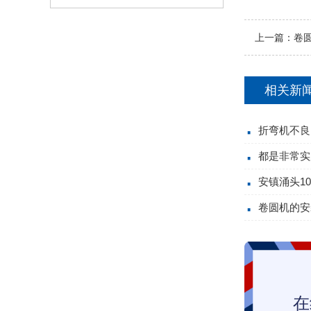
上一篇：
卷
相关新
折弯机不良
都是非常实
安镇涌头1
卷圆机的安
在