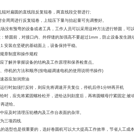
轧辊对扁圆的直线段反复辊卷，两直线段交替进行;
对全周周进行反复辊卷，上辊压下量与抬起量可先调整好。
没有预弯的设备或者工具，工作人员可以采用这种方法进行矫圆，可以
矫圆前，对接口内、外焊缝的加强高不要超过1mm，防止设备发生跳
.安装在坚硬的基础面上，设备保持平稳。
规章制度和操作规程
应了解并掌握设备的结构及工作原理和保养检查点。
、停机的方法和顺序(按电磁调速电机的使用说明书操作)
速器应加润滑油
运行时如须打反转，则应先将调速开关复位，停机后停1分钟再开机
时，应先将紧固螺栓松开，进给达到刻度后，再将圆螺母拧紧固定;被动轮
后再进给。
中应及时清理压轮槽内及工作台表面的杂滓。
为三项四线.
选型也是很重要的，选好卷圆机可以大大提高工作效率，节省人工成